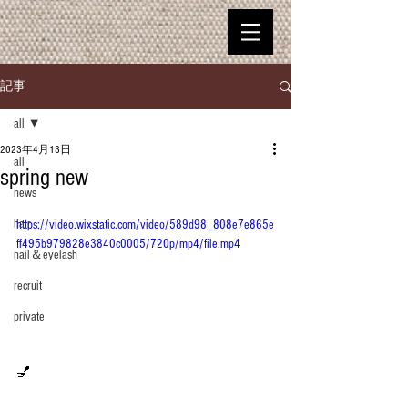
記事
all
2023年4月13日
all
spring new
news
hair
https://video.wixstatic.com/video/589d98_808e7e865e
ff495b979828e3840c0005/720p/mp4/file.mp4
nail＆eyelash
recruit
private
💅