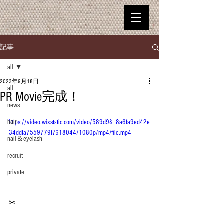
記事
all
2023年9月18日
all
PR Movie完成！
news
hair
https://video.wixstatic.com/video/589d98_8a6fa9ed42e
34ddfa7559779f7618044/1080p/mp4/file.mp4
nail＆eyelash
recruit
private
✂︎