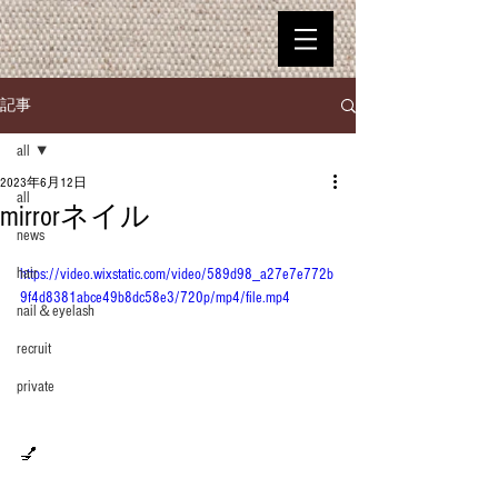
記事
all
2023年6月12日
all
mirrorネイル
news
hair
https://video.wixstatic.com/video/589d98_a27e7e772b
9f4d8381abce49b8dc58e3/720p/mp4/file.mp4
nail＆eyelash
recruit
private
💅