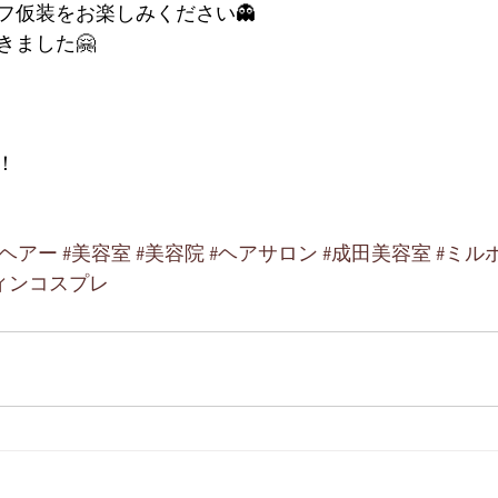
フ仮装をお楽しみください👻
きました🤗
！
ルヘアー
#美容室
#美容院
#ヘアサロン
#成田美容室
#ミル
ィンコスプレ