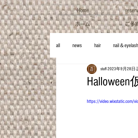
Home
reser
ホーム
ご予
all
news
hair
nail＆eyelas
staff
2023年9月28日
Hallo
https://video.wixstatic.c