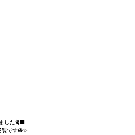
した🐈‍⬛
n仮装です🎃✨