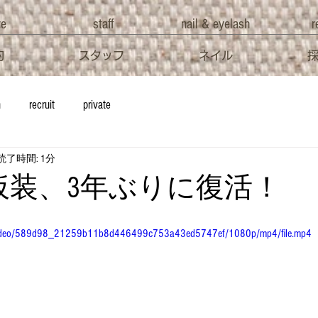
ve
staff
nail & eyelash
r
約
スタッフ
ネイル
h
recruit
private
読了時間: 1分
ween仮装、3年ぶりに復活！
om/video/589d98_21259b11b8d446499c753a43ed5747ef/1080p/mp4/file.mp4