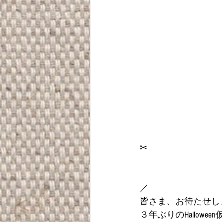
✂︎
／
皆さま、お待たせしま
３年ぶりのHallowee