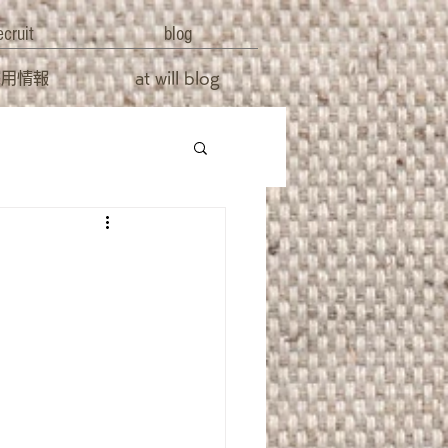
ecruit
blog
採用情報
at will blog