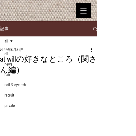
記事
all
2022年5月31日
all
at willの好きなところ（関さ
news
ん編）
hair
nail＆eyelash
recruit
private