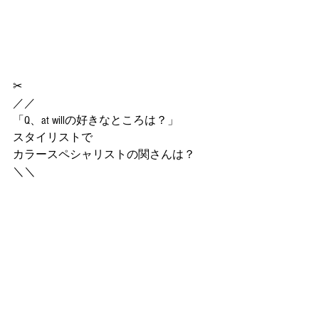
✂︎
／／
「Q、at willの好きなところは？」
スタイリストで
カラースペシャリストの関さんは？
＼＼