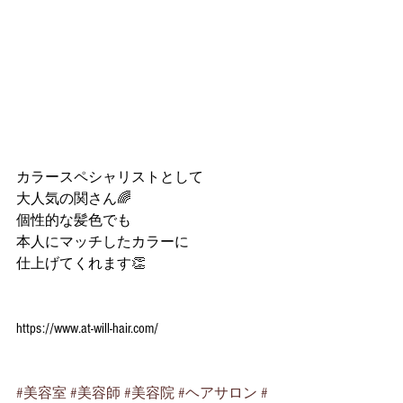
カラースペシャリストとして
大人気の関さん🌈
個性的な髪色でも
本人にマッチしたカラーに
仕上げてくれます👏
https://www.at-will-hair.com/
#美容室
#美容師
#美容院
#ヘアサロン
#