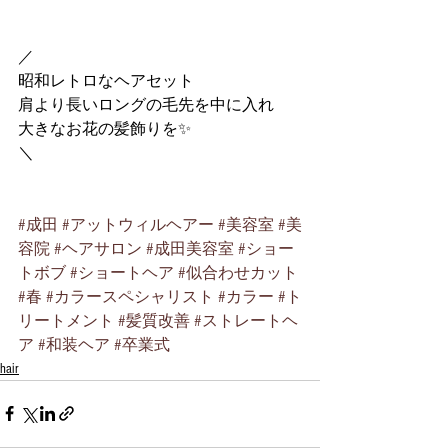
／
昭和レトロなヘアセット
肩より長いロングの毛先を中に入れ
大きなお花の髪飾りを✨
＼
#成田
#アットウィルヘアー
#美容室
#美
容院
#ヘアサロン
#成田美容室
#ショー
トボブ
#ショートヘア
#似合わせカット
#春
#カラースペシャリスト
#カラー
#ト
リートメント
#髪質改善
#ストレートヘ
ア
#和装ヘア
#卒業式
hair