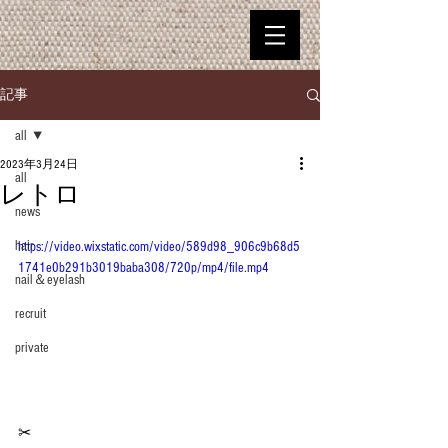
記事
all
2023年3月24日
all
レトロ
news
hair
https://video.wixstatic.com/video/589d98_906c9b68d5
1741e0b291b3019baba308/720p/mp4/file.mp4
nail＆eyelash
recruit
private
✂︎