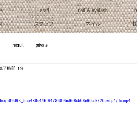
ve
staff
nail & eyelash
r
約
スタッフ
ネイル
h
recruit
private
読了時間: 1分
om/video/589d98_5aa438c446f6478689bc668cb08e60cd/720p/mp4/file.mp4