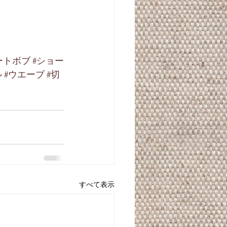
ートボブ
#ショー
ル
#ウエーブ
#切
すべて表示