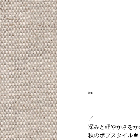
✂︎
／
深みと軽やかさをか
秋のボブスタイル🍁