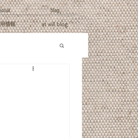
ecruit
blog
採用情報
at will blog