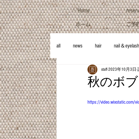
Home
reser
ホーム
ご予
all
news
hair
nail＆eyelas
staff
2023年10月3日
秋のボブ
https://video.wixstatic.c