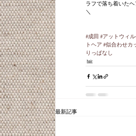
ラフで落ち着いたヘ
＼
#成田
#アットウィ
トヘア
#似合わせカ
りっぱなし
hair
最新記事