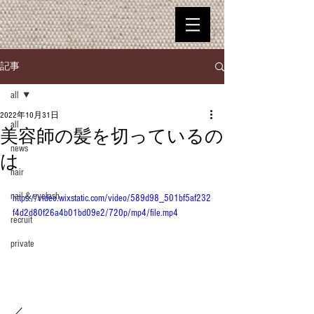
記事
all
2022年10月31日
all
美容師の髪を切っているの
news
は
hair
nail＆eyelash
https://video.wixstatic.com/video/589d98_501bf5af232
f4d2d80f26a4b01bd09e2/720p/mp4/file.mp4
recruit
private
／