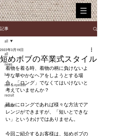
記事
all
2022年3月19日
all
短めボブの卒業式スタイル
news
着物を着る時、着物の柄に負けないよ
hair
うな華やかなヘアをしようとする場
合、「ロング」でなくてはいけないと
nail＆eyelash
考えていませんか？
recruit
確かにロングであれば様々な方法でア
private
レンジができますが、「短いとできな
い」というわけではありません。
今回ご紹介するお客様は、短めボブの