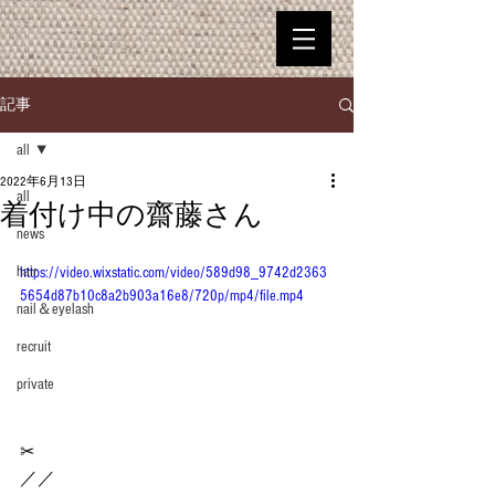
記事
all
2022年6月13日
all
着付け中の齋藤さん
news
hair
https://video.wixstatic.com/video/589d98_9742d2363
5654d87b10c8a2b903a16e8/720p/mp4/file.mp4
nail＆eyelash
recruit
private
✂︎
／／