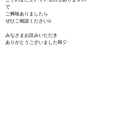
で
ご興味ありましたら
ぜひご相談ください☺️
みなさまお読みいただき
ありがとうございました🧸🎈
成田
アットウィルヘアー
ネイル
成田ネイル
成田駅
春ネイル
春
ワンホンネイル
シアーカラー
nail＆eyelash