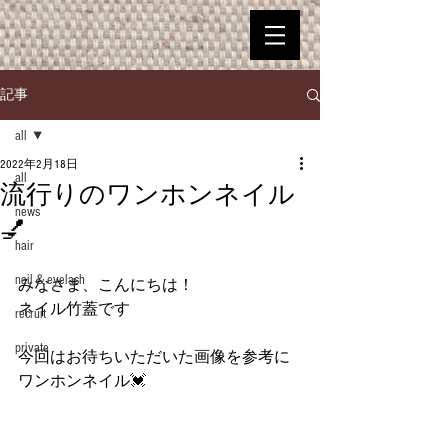
記事
all
2022年2月18日
all
流行りのワンホンネイル
news
💅
hair
nail＆eyelash
みなさま、こんにちは！
ネイル竹蓋です
recruit
private
今回はお待ちいただいた画像を参考に
ワンホンネイル💓