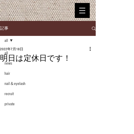
記事
all
2022年7月18日
all
明日は定休日です！
news
hair
nail＆eyelash
recruit
private