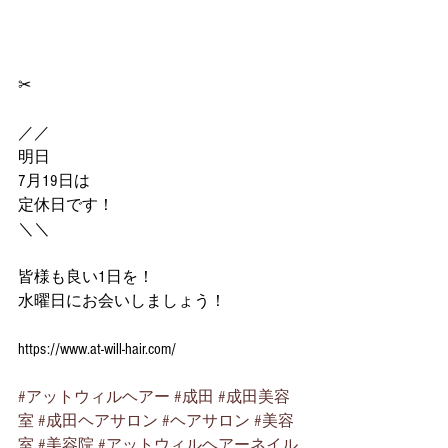
✂︎
／／
明日
7月19日は
定休日です！
＼＼
皆様も良い1日を！
水曜日にお会いしましょう！
https://www.at-will-hair.com/
#アットウィルヘアー
#成田
#成田美容
室
#成田ヘアサロン
#ヘアサロン
#美容
室
#美容院
#アットウィルヘアーネイル