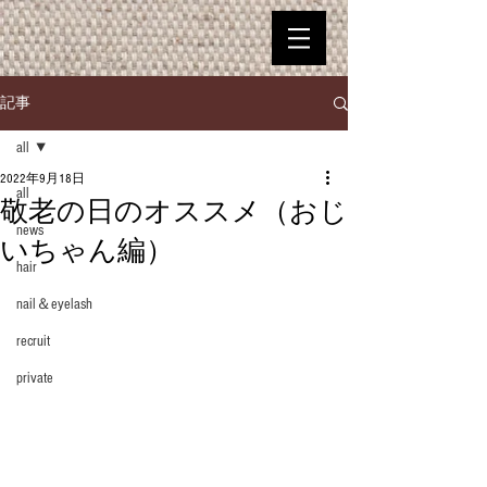
記事
all
2022年9月18日
all
敬老の日のオススメ（おじ
news
いちゃん編）
hair
nail＆eyelash
recruit
private