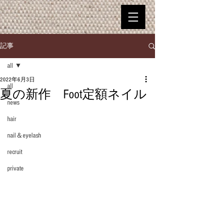
記事
all
2022年6月3日
all
夏の新作 Foot定額ネイル
news
hair
nail＆eyelash
recruit
private