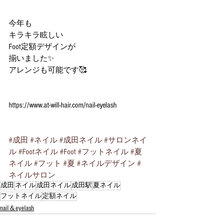
今年も
キラキラ眩しい
Foot定額デザインが
揃いました✨
アレンジも可能です🥰
https://www.at-will-hair.com/nail-eyelash
#成田
#ネイル
#成田ネイル
#サロンネイ
ル
#Footネイル
#Foot
#フットネイル
#夏
ネイル
#フット
#夏
#ネイルデザイン
#
ネイルサロン
成田
ネイル
成田ネイル
成田駅
夏ネイル
フットネイル
定額ネイル
nail＆eyelash