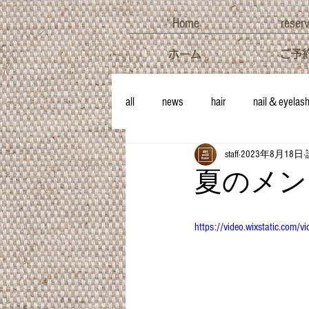
Home
reser
ホーム
ご予
all
news
hair
nail＆eyelas
staff
2023年8月18日
夏のメン
https://video.wixstatic.c