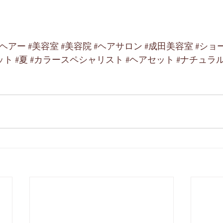
ルヘアー
#美容室
#美容院
#ヘアサロン
#成田美容室
#ショ
ット
#夏
#カラースペシャリスト
#ヘアセット
#ナチュラ