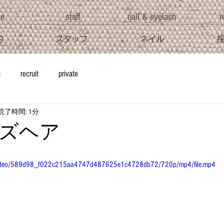
ve
staff
nail & eyelash
r
約
スタッフ
ネイル
h
recruit
private
読了時間: 1分
ズヘア
om/video/589d98_f022c215aa4747d487625e1c4728db72/720p/mp4/file.mp4