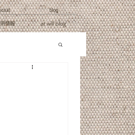
ecruit
blog
採用情報
at will blog