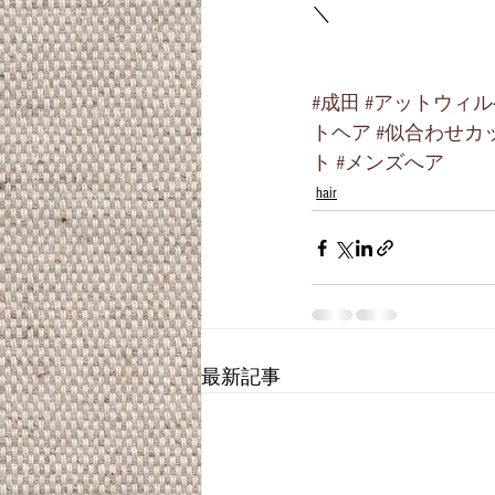
＼
#成田
#アットウィ
トヘア
#似合わせカ
ト
#メンズへア
hair
最新記事