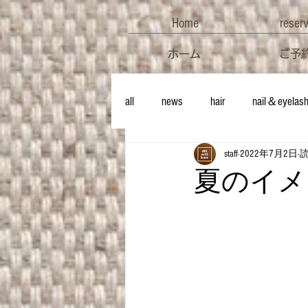
Home
reser
ホーム
ご予
all
news
hair
nail＆eyelas
staff
2022年7月2日
読
夏のイメ