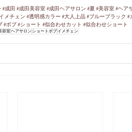
ー
#成田
#成田美容室
#成田ヘアサロン
#夏
#美容室
#ヘア
#イメチェン
#透明感カラー
#大人上品
#ブルーブラック
ブ
#ボブ
#ショート
#似合わせカット
#似合わせショート
美容室
ヘアサロン
ショートボブ
イメチェン