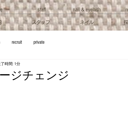
ve
staff
nail & eyelash
r
約
スタッフ
ネイル
h
recruit
private
了時間: 1分
ージチェンジ