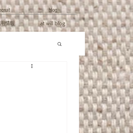
ecruit
blog
採用情報
at will blog