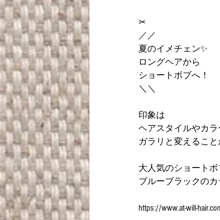
✂︎
／／
夏のイメチェン✨
ロングヘアから
ショートボブへ！
＼＼
印象は
ヘアスタイルやカラ
ガラリと変えること
大人気のショートボ
ブルーブラックのカ
https://www.at-will-hair.co