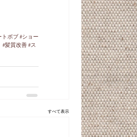
ートボブ
#ショー
ト
#髪質改善
#ス
すべて表示