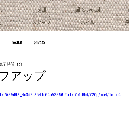
ve
staff
nail & eyelash
r
約
スタッフ
ネイル
h
recruit
private
読了時間: 1分
フアップ
om/video/589d98_4c0d7e8541c64b52866f2bded7e1d9ef/720p/mp4/file.mp4