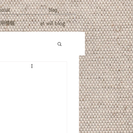
ecruit
blog
採用情報
at will blog