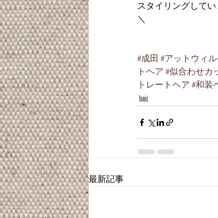
スタイリングしてい
＼
#成田
#アットウィ
トヘア
#似合わせカ
トレートヘア
#和装
hair
最新記事