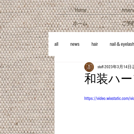
Home
reser
ホーム
ご予
all
news
hair
nail＆eyelas
staff
2023年3月14日
和装ハー
https://video.wixstatic.c