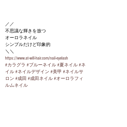
／／
不思議な輝きを放つ
オーロラネイル
シンプルだけど印象的
＼＼
https://www.at-will-hair.com/nail-eyelash
#カラグラ
#ブルーネイル
#夏ネイル
#ネ
イル
#ネイルデザイン
#美甲
#ネイルサ
ロン
#成田
#成田ネイル
#オーロラフィ
ルムネイル