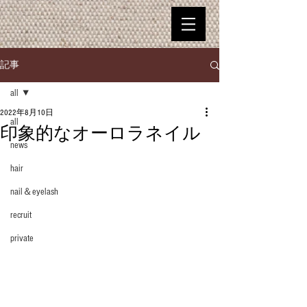
記事
all
2022年8月10日
all
印象的なオーロラネイル
news
hair
nail＆eyelash
recruit
private