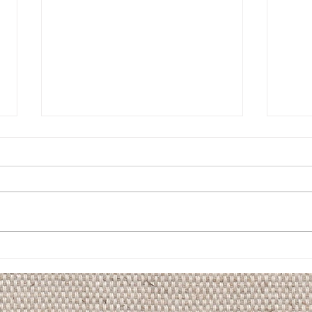
natural style
結婚