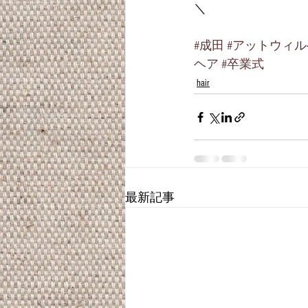
＼
#成田
#アットウィ
ヘア
#卒業式
hair
最新記事