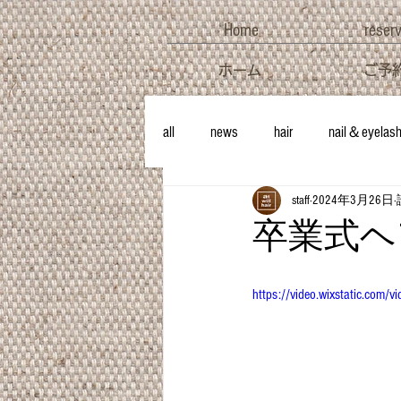
Home
reser
ホーム
ご予
all
news
hair
nail＆eyelas
staff
2024年3月26日
卒業式ヘ
https://video.wixstatic.c