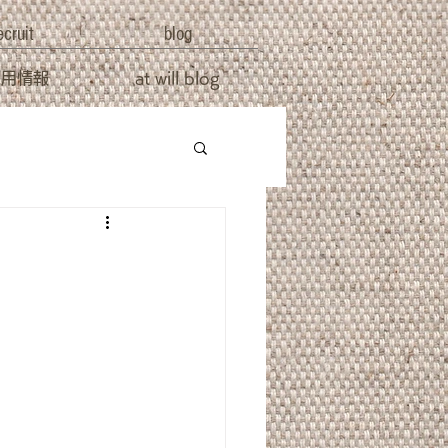
ecruit
blog
採用情報
at will blog