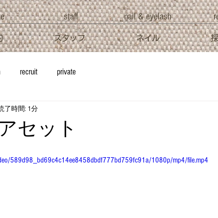
ve
staff
nail & eyelash
r
約
スタッフ
ネイル
h
recruit
private
読了時間: 1分
アセット
om/video/589d98_bd69c4c14ee8458dbdf777bd759fc91a/1080p/mp4/file.mp4