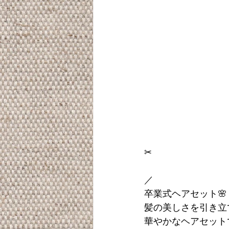
✂︎
／
卒業式ヘアセット🌸
髪の美しさを引き立
華やかなヘアセット