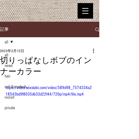
記事
all
2023年3月12日
all
切りっぱなしボブのイン
news
ナーカラー
hair
nail＆eyelash
https://video.wixstatic.com/video/589d98_7574334a2
18543bd9f8035db33d22f44/720p/mp4/file.mp4
recruit
private