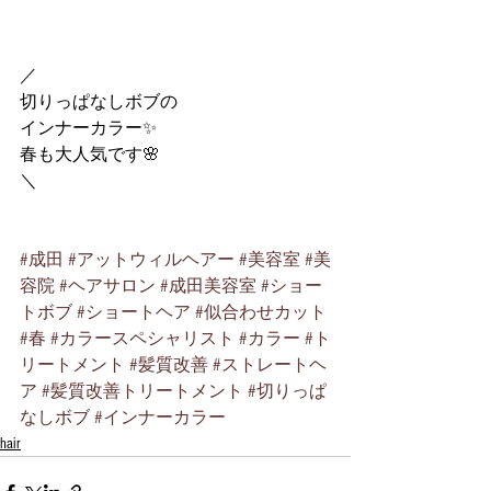
／
切りっぱなしボブの
インナーカラー✨
春も大人気です🌸
＼
#成田
#アットウィルヘアー
#美容室
#美
容院
#ヘアサロン
#成田美容室
#ショー
トボブ
#ショートヘア
#似合わせカット
#春
#カラースペシャリスト
#カラー
#ト
リートメント
#髪質改善
#ストレートヘ
ア
#髪質改善トリートメント
#切りっぱ
なしボブ
#インナーカラー
hair