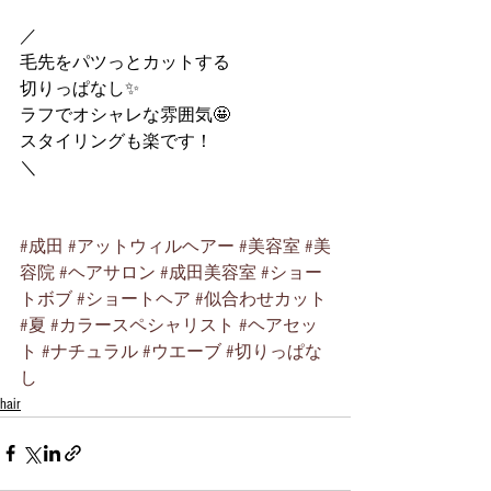
／
毛先をパツっとカットする
切りっぱなし✨
ラフでオシャレな雰囲気🤩
スタイリングも楽です！
＼
#成田
#アットウィルヘアー
#美容室
#美
容院
#ヘアサロン
#成田美容室
#ショー
トボブ
#ショートヘア
#似合わせカット
#夏
#カラースペシャリスト
#ヘアセッ
ト
#ナチュラル
#ウエーブ
#切りっぱな
し
hair