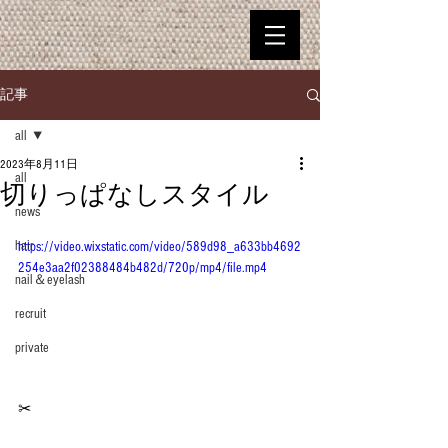
記事
all
2023年8月11日
all
切りっぱなしスタイル
news
hair
https://video.wixstatic.com/video/589d98_a633bb4692
254e3aa2f02388484b482d/720p/mp4/file.mp4
nail＆eyelash
recruit
private
✂︎