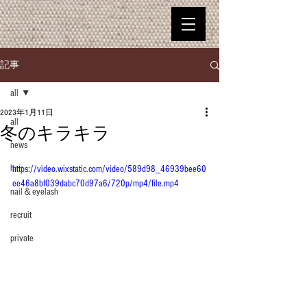
記事
all
2023年1月11日
all
冬のキラキラ
news
hair
https://video.wixstatic.com/video/589d98_46939bee60
ee46a8bf039dabc70d97a6/720p/mp4/file.mp4
nail＆eyelash
recruit
private