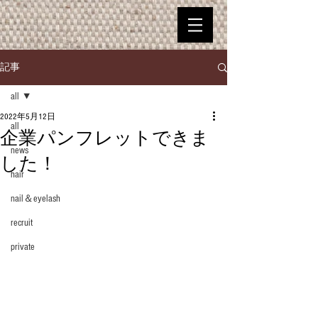
記事
all
2022年5月12日
all
企業パンフレットできま
news
した！
hair
nail＆eyelash
recruit
private