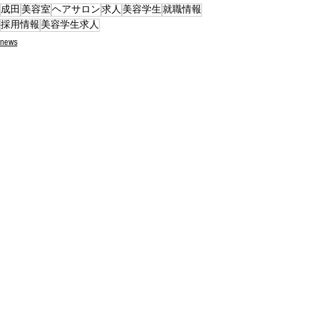
成田
美容室
ヘアサロン
求人
美容学生
就職情報
採用情報
美容学生求人
news
すべて表示
最新記事