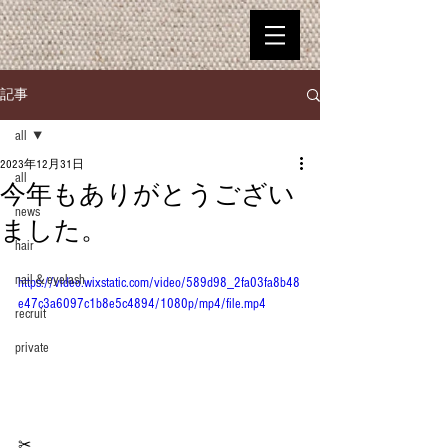
記事
all
2023年12月31日
all
今年もありがとうござい
news
ました。
hair
nail＆eyelash
https://video.wixstatic.com/video/589d98_2fa03fa8b48
e47c3a6097c1b8e5c4894/1080p/mp4/file.mp4
recruit
private
✂︎