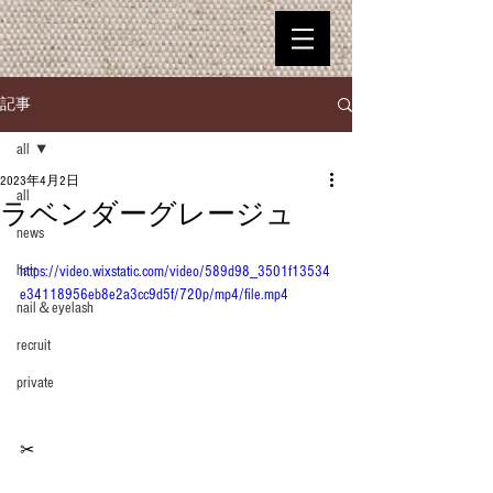
記事
all
2023年4月2日
all
ラベンダーグレージュ
news
hair
https://video.wixstatic.com/video/589d98_3501f13534
e34118956eb8e2a3cc9d5f/720p/mp4/file.mp4
nail＆eyelash
recruit
private
✂︎