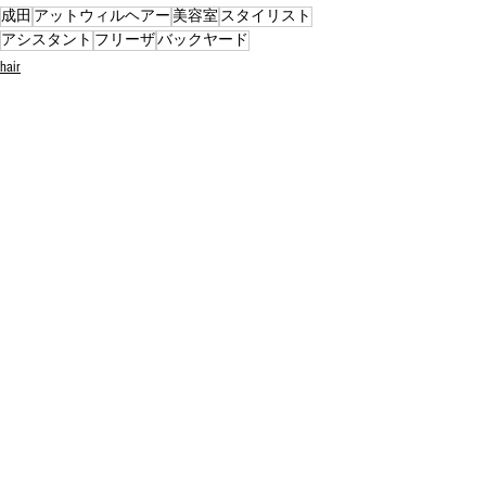
成田
アットウィルヘアー
美容室
スタイリスト
アシスタント
フリーザ
バックヤード
hair
すべて表示
最新記事