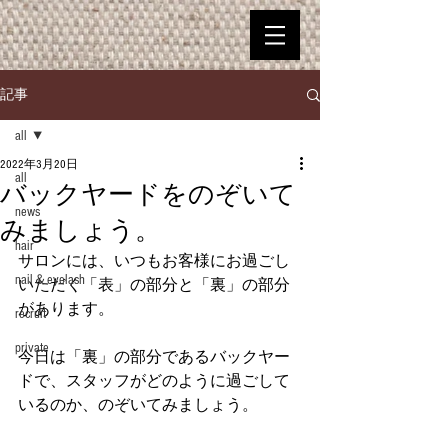
記事
all
2022年3月20日
all
バックヤードをのぞいて
news
みましょう。
hair
サロンには、いつもお客様にお過ごし
nail＆eyelash
いただく「表」の部分と「裏」の部分
があります。
recruit
private
今日は「裏」の部分であるバックヤー
ドで、スタッフがどのように過ごして
いるのか、のぞいてみましょう。