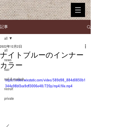
記事
all
2022年12月2日
all
ナイトブルーのインナー
news
カラー
hair
nail＆eyelash
https://video.wixstatic.com/video/589d98_884d0850b1
344e98bf3ce9cff3006e48/720p/mp4/file.mp4
recruit
private
／