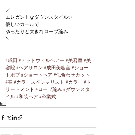
／
エレガントなダウンスタイル✨
優しいカールで
ゆったりと大きなロープ編み
＼
#成田
#アットウィルヘアー
#美容室
#美
容院
#ヘアサロン
#成田美容室
#ショー
トボブ
#ショートヘア
#似合わせカット
#春
#カラースペシャリスト
#カラー
#ト
リートメント
#ロープ編み
#ダウンスタ
イル
#和装ヘア
#卒業式
hair