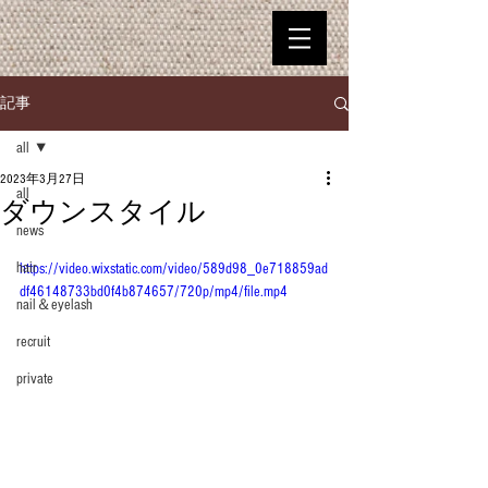
記事
all
2023年3月27日
all
ダウンスタイル
news
hair
https://video.wixstatic.com/video/589d98_0e718859ad
df46148733bd0f4b874657/720p/mp4/file.mp4
nail＆eyelash
recruit
private