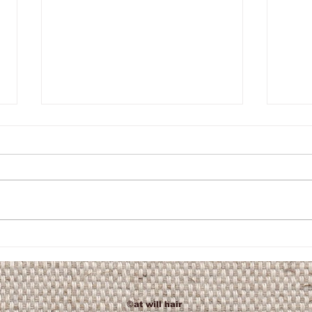
natura
卒業式ヘアセット
​©️at will hair