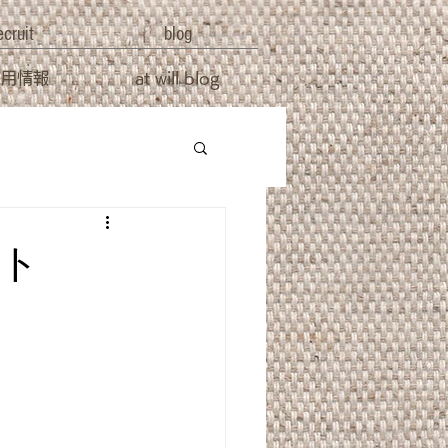
ecruit
blog
採用情報
at will blog
ト