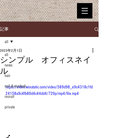
記事
all
2023年2月1日
all
シンプル オフィスネイ
news
ル
hair
nail＆eyelash
https://video.wixstatic.com/video/589d98_e9c4318c1fd
24158a9c4fb80d4c44dd4/720p/mp4/file.mp4
recruit
private
💅