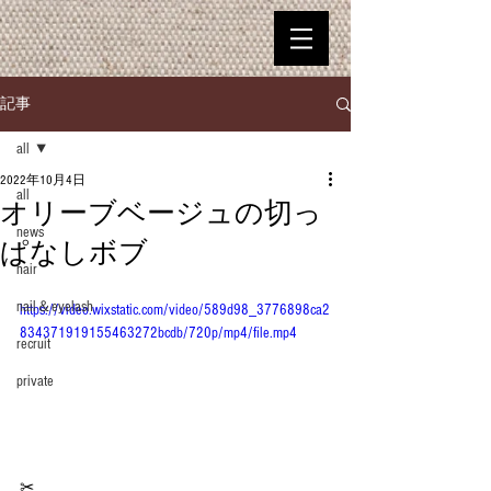
記事
all
2022年10月4日
all
オリーブベージュの切っ
news
ぱなしボブ
hair
nail＆eyelash
https://video.wixstatic.com/video/589d98_3776898ca2
834371919155463272bcdb/720p/mp4/file.mp4
recruit
private
✂︎