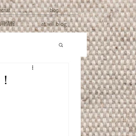
ecruit
blog
採用情報
at will blog
！