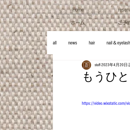
Home
reser
ホーム
ご予
all
news
hair
nail＆eyelas
staff
2023年4月20日
もうひと
https://video.wixstatic.c