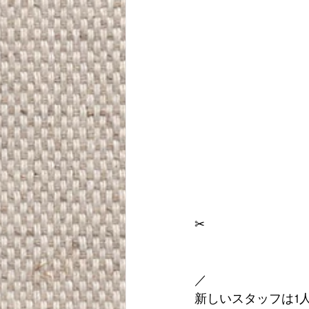
✂︎
／
新しいスタッフは1