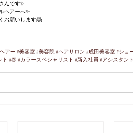
さんです✨
ルヘアーへ✨
くお願いします🤗
ルヘアー
#美容室
#美容院
#ヘアサロン
#成田美容室
#ショ
ット
#春
#カラースペシャリスト
#新入社員
#アシスタン