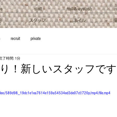
ve
staff
nail & eyelash
r
約
スタッフ
ネイル
h
recruit
private
読了時間: 1分
り！新しいスタッフです
om/video/589d98_19dc1e1ea7614e159a54534ed3de07cf/720p/mp4/file.mp4