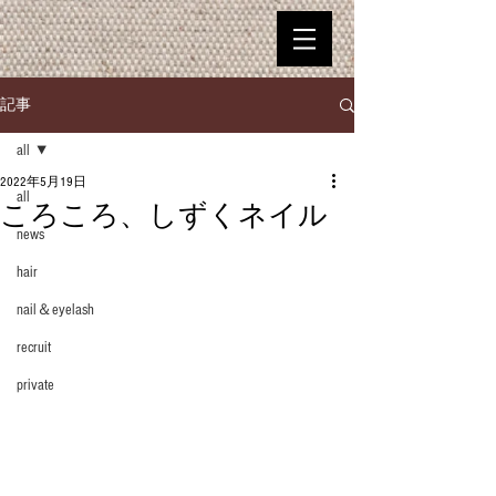
記事
all
2022年5月19日
all
ころころ、しずくネイル
news
hair
nail＆eyelash
recruit
private