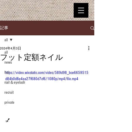
記事
all
2024年4月3日
all
フット定額ネイル
news
hair
https://video.wixstatic.com/video/589d98_bce6659515
d84b0d8e4ea27f680d7cf6/1080p/mp4/file.mp4
nail＆eyelash
recruit
private
💅