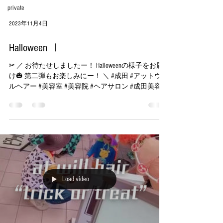
private
2023年11月4日
Halloween Ⅰ
✂︎ ／ お待たせしましたー！ Halloweenの様子をお届
け🎃 第二弾もお楽しみにー！ ＼ #成田 #アットウィ
ルヘアー #美容室 #美容院 #ヘアサロン #成田美容室
#ミルボン #halloween #ハロウィン #ハロウィンコス
プレ #trickortreat
Load video