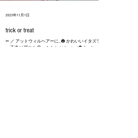
2023年11月1日
trick or treat
✂︎ ／ アットウィルヘアーに…🎃 かわいいイタズラ
っ子達が 現れた🤩ー！！ ＼ trick or treat🎃！ …と、言
われても言われなくても、 メロメロでお菓子を渡
すスタッフ😍。 #成田 #アットウィルヘアー #美容
室 #美容院 #ヘアサロン #成田美容室...
Follow us