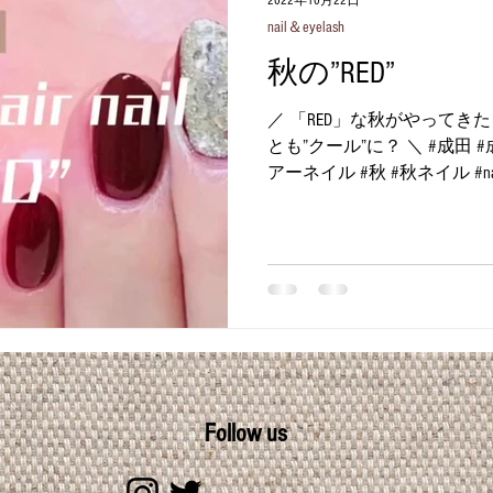
2022年10月22日
nail＆eyelash
秋の”RED”
／ 「RED」な秋がやってきた
とも”クール”に？ ＼ #成田
アーネイル #秋 #秋ネイル #n
爪 #ネイルサロン #オフィス
ンプルネイル...
Follow us