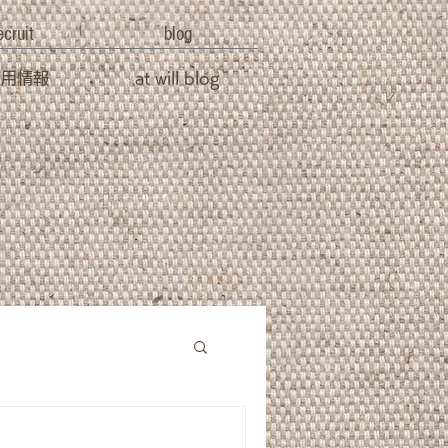
ecruit
blog
採用情報
at will blog