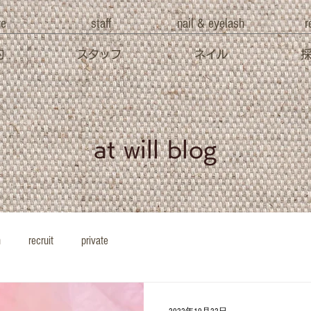
ve
staff
nail & eyelash
r
約
スタッフ
ネイル
at will blog
h
recruit
private