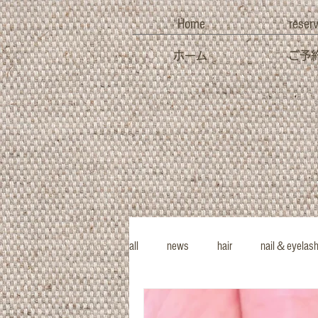
Home
reser
ホーム
ご予
all
news
hair
nail＆eyelas