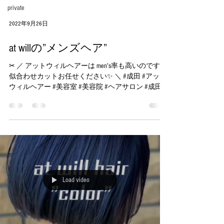
private
2022年9月26日
at willの”メンズヘア”
✂︎ ／ アットウィルヘアーは men's率も高いのです！
似合わせカットお任せください✨ ＼ #成田 #アット
ウィルヘアー #美容室 #美容院 #ヘアサロン #成田美
容室 #color #カラー #ヘアカラー #カラーリング #カ
ラースペシャリスト #似合わせカット...
Load video