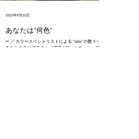
2022年9月25日
あなたは”何色”
✂︎ ／ カラースペシャリストによる “color”の数々✨
あなたの色は何色？ ＼ #成田 #アットウィルヘアー
#美容室 #美容院 #ヘアサロン #成田美容室 #color #カ
ラー #ヘアカラー #カラーリング #カラースペシャ
リスト
Follow us